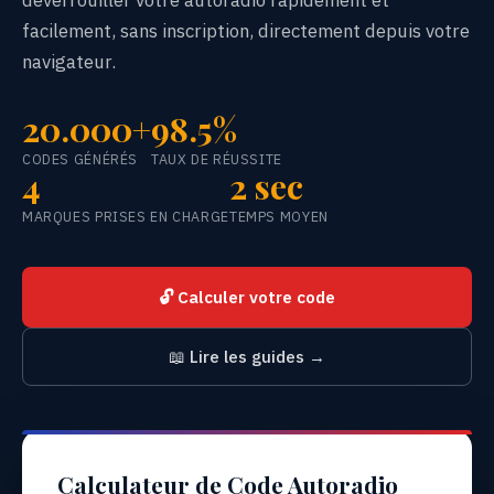
déverrouiller votre autoradio rapidement et
facilement, sans inscription, directement depuis votre
navigateur.
20.000+
98.5%
CODES GÉNÉRÉS
TAUX DE RÉUSSITE
4
2 sec
MARQUES PRISES EN CHARGE
TEMPS MOYEN
🔓 Calculer votre code
📖 Lire les guides →
Calculateur de Code Autoradio