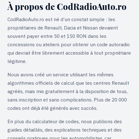
Experiența ta ajută alți șoferi. Durează 30 de secunde.
À propos de CodRadioAuto.ro
CÂT DE MULȚUMIT EȘTI?
*
CodRadioAuto.ro est né d’un constat simple : les
propriétaires de Renault, Dacia et Nissan devaient
souvent payer entre 50 et 150 RON dans les
concessions ou ateliers pour obtenir un code autoradio
SPUNE-NE EXPERIENȚA TA
*
qui devrait être librement accessible à tout propriétaire
légitime.
Nous avons créé un service utilisant les mêmes
algorithmes officiels de calcul que les centres Renault
agréés, mais mis gratuitement à la disposition de tous,
0
/ 500 caractere (minim 20)
sans inscription et sans complications. Plus de 20 000
PRENUME
(opțional)
codes ont déjà été générés avec succès.
En plus du calculateur de codes, nous publions des
guides détaillés, des explications techniques et des
MODEL MAȘINĂ
(opțional)
conseils pratiques pour les automobilistes, car