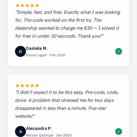
★
★
★
★
★
"Simple, fast, and free. Exactly what I was looking
for. The code worked on the first try. The
dealership wanted to charge me €30 — I solved it
for free in under 30 seconds. Thank you!"
Daniela M.
D
✓
Dacia Logan · Feb 2026
★
★
★
★
★
"I didn’t expect it to be this easy. Pre-code, code,
done. A problem that stressed me for two days
disappeared in less than a minute. Five-star
website!"
Alexandru P.
A
✓
Nissan Qashqai · Jan 2026