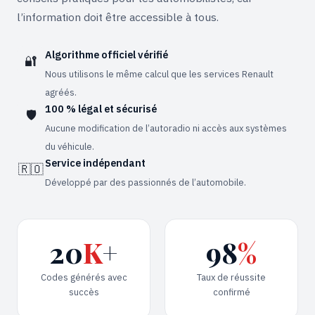
l’information doit être accessible à tous.
Algorithme officiel vérifié
🔐
Trimite recenzia
Nous utilisons le même calcul que les services Renault
agréés.
Recenziile sunt moderate înainte de publicare. Nu stocăm date
100 % légal et sécurisé
personale sensibile.
🛡️
Aucune modification de l’autoradio ni accès aux systèmes
du véhicule.
Service indépendant
🇷🇴
Développé par des passionnés de l’automobile.
20
K
+
98
%
Codes générés avec
Taux de réussite
succès
confirmé