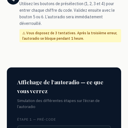
Utilisez les boutons de présélection (1, 2, 3 et 4) pour
entrer chaque chiffre du code. Validez ensuite avec le
bouton 5 ou 6. L’autoradio sera immédiatement
déverrouillé.
⚠️ Vous disposez de 3 tentatives. Après la troisième erreur,
l’autoradio se bloque pendant 1 heure.
Affichage de l’autoradio — ce que
vous verrez
Simulation des différentes étapes sur l’écran de
l’autoradio
ÉTAPE 1 — PRÉ-CODE