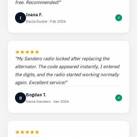
free. Recommended!"
Ioana F.
I
✓
Dacia Duster · Feb 2026
★
★
★
★
★
"My Sandero radio locked after replacing the
alternator. The code appeared instantly, I entered
the digits, and the radio started working normally
again. Excellent service!"
Bogdan T.
B
✓
Dacia Sandero · Jan 2026
★
★
★
★
★