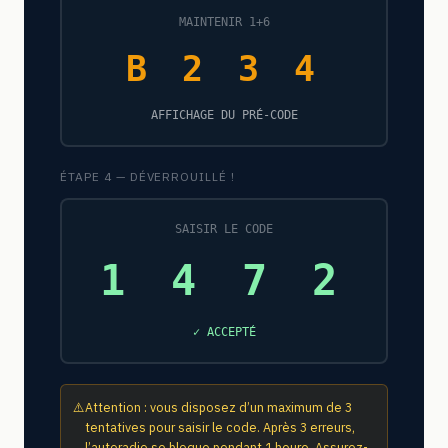
MAINTENIR 1+6
B 2 3 4
AFFICHAGE DU PRÉ-CODE
ÉTAPE 4 — DÉVERROUILLÉ !
SAISIR LE CODE
1 4 7 2
✓ ACCEPTÉ
⚠️
Attention : vous disposez d’un maximum de 3
tentatives pour saisir le code. Après 3 erreurs,
l’autoradio se bloque pendant 1 heure. Assurez-