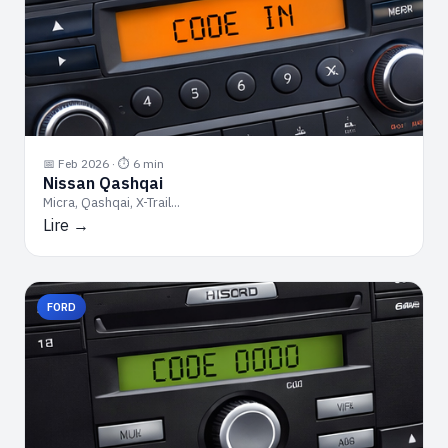
📅 Feb 2026 · ⏱ 6 min
Nissan Qashqai
Micra, Qashqai, X-Trail...
Lire →
FORD